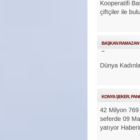
Kooperatifi B
çiftçiler ile bu
BAŞKAN RAMAZAN 
...
Dünya Kadınl
KONYA ŞEKER, PANCA
42 Milyon 769 
seferde 09 Ma
yatıyor
Haber