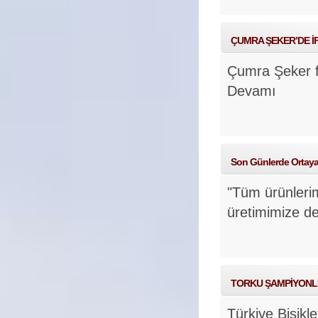
ÇUMRA ŞEKER’DE İ
Çumra Şeker fa
Devamı
Son Günlerde Ortaya 
"Tüm ürünleri
üretimimize d
TORKU ŞAMPİYONL
Türkiye Bisik