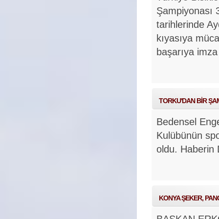
Şampiyonası 3
tarihlerinde Ay
kıyasıya müca
başarıya imza 
TORKU'DAN BİR ŞA
Bedensel Enge
Kulübünün spo
oldu.
Haberin
KONYA ŞEKER, PANC