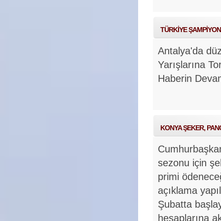
TÜRKİYE ŞAMPİYONA
Antalya'da dü
Yarışlarına T
Haberin Deva
KONYA ŞEKER, PANC
Cumhurbaşkanı
sezonu için şe
primi ödenece
açıklama yapıl
Şubatta başlay
hesaplarına akt