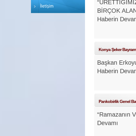
“ÜRETTİĞİMİ
BİRÇOK ALA
Haberin Deva
Konya Şeker Bayraml
Başkan Erkoyun
Haberin Deva
Pankobirlik Genel B
“Ramazanın Ve
Devamı