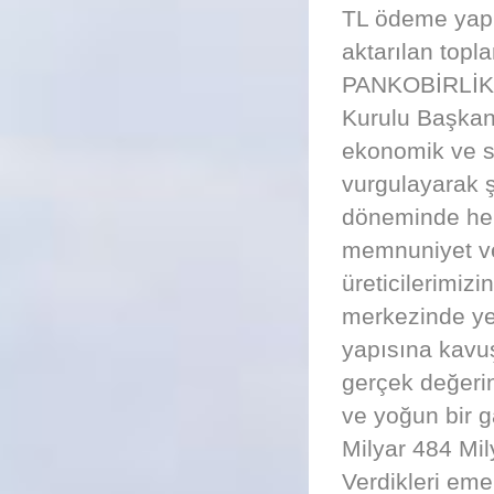
TL ödeme yapıl
aktarılan topl
PANKOBİRLİK G
Kurulu Başkanı
ekonomik ve so
vurgulayarak 
döneminde hem
memnuniyet ver
üreticilerimizi
merkezinde yer 
yapısına kavuş
gerçek değerini
ve yoğun bir g
Milyar 484 Mi
Verdikleri eme