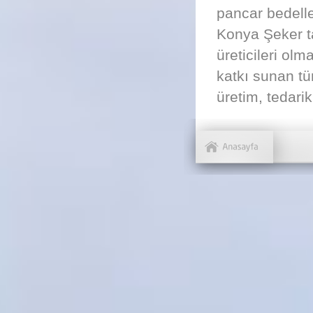
pancar bedeller
Konya Şeker t
üreticileri ol
katkı sunan tüm
üretim, tedarik