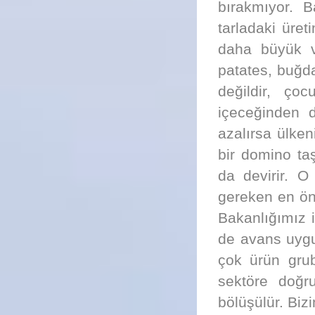
bırakmıyor. B
tarladaki üre
daha büyük ve
patates, buğda
değildir, ço
içeceğinden d
azalırsa ülken
bir domino taş
da devirir. 
gereken en öne
Bakanlığımız 
de avans uygu
çok ürün gru
sektöre doğr
bölüşülür. Biz