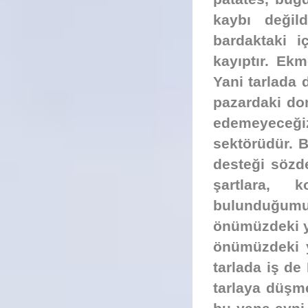
kaybı değild
bardaktaki i
kayıptır. Ek
Yani tarlada 
pazardaki do
edemeyeceği
sektörüdür. B
desteği sözd
şartlara, 
bulunduğumuz
önümüzdeki yı
önümüzdeki y
tarlada iş de
tarlaya düşm