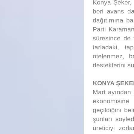
Konya Şeker, 
beri avans da
dağıtımına b
Parti Karaman
süresince de t
tarladaki, t
ötelenmez, b
desteklerini s
KONYA ŞEKE
Mart ayından 
ekonomisine 
geçildiğini 
şunları söyled
üreticiyi zor