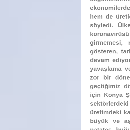
ekonomilerde
hem de üretic
söyledi. Ül
koronavirüs
girmemesi, 
gösteren, tar
devam ediyor
yavaşlama ve
zor bir dön
geçtiğimiz dö
için Konya Ş
sektörlerdek
üretimdeki ka
büyük ve aşı
patates, buğd