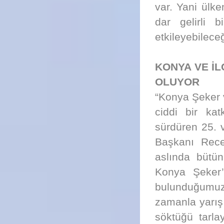
var. Yani ülke
dar gelirli b
etkileyebilec
KONYA VE İL
OLUYOR
“Konya Şeker v
ciddi bir kat
sürdüren 25. 
Başkanı Rece
aslında bütün
Konya Şeker’i
bulunduğumuz 
zamanla yarışı
söktüğü tarla