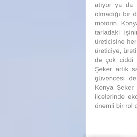
atıyor ya da 
olmadığı bir 
motorin. Kony
tarladaki iş
üreticisine he
üreticiye, üre
de çok ciddi 
Şeker artık s
güvencesi de
Konya Şeker y
ilçelerinde e
önemli bir rol