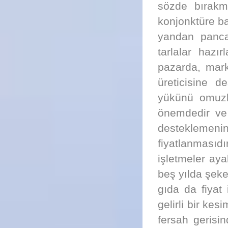
sözde bırakmı
konjonktüre b
yandan panca
tarlalar hazı
pazarda, mark
üreticisine d
yükünü omuzla
önemdedir ve 
desteklemenin
fiyatlanmasıd
işletmeler ay
beş yılda şeke
gıda da fiyat 
gelirli bir kes
fersah gerisi