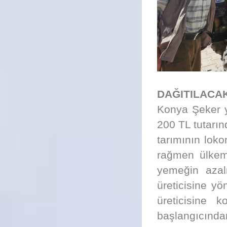
DAĞITILACAK
Konya Şeker y
200 TL tutarın
tarımının lok
rağmen ülkemi
yemeğin azal
üreticisine y
üreticisine 
başlangıcında