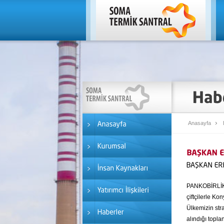
Anasayfa
PANKOBİRLİK 
çiftçilerle K
Ülkemizin stra
alındığı topla