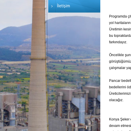
Programda çift
yol haritaların
Üretimin kesin
bu topraklard
farkındayız.
Öncelikle şun
görüştüğümüz 
çalışmalar ya
Pancar bedelle
bedellerini ö
Üreticilerimiz
olacağız.
Konya Şeker çi
devam etmesi 