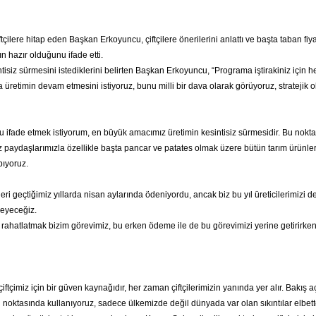
çilere hitap eden Başkan Erkoyuncu, çiftçilere önerilerini anlattı ve başta taban fi
ın hazır olduğunu ifade etti.
tisiz sürmesini istediklerini belirten Başkan Erkoyuncu, “Programa iştirakiniz için 
a üretimin devam etmesini istiyoruz, bunu milli bir dava olarak görüyoruz, strateji
u ifade etmek istiyorum, en büyük amacımız üretimin kesintisiz sürmesidir. Bu nokt
paydaşlarımızla özellikle başta pancar ve patates olmak üzere bütün tarım ürünleri
pıyoruz.
ri geçtiğimiz yıllarda nisan aylarında ödeniyordu, ancak biz bu yıl üreticilerimizi
deyeceğiz.
i rahatlatmak bizim görevimiz, bu erken ödeme ile de bu görevimizi yerine getirirke
ftçimiz için bir güven kaynağıdır, her zaman çiftçilerimizin yanında yer alır. Bakış a
noktasında kullanıyoruz, sadece ülkemizde değil dünyada var olan sıkıntılar elbett