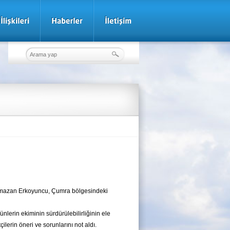
amazan Erkoyuncu, Çumra bölgesindeki
ünlerin ekiminin sürdürülebilirliğinin ele
ilerin öneri ve sorunlarını not aldı.