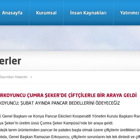
Basından Haberler
Genel Başkanı ve Konya Pancar Ekicileri Kooperatifi Yönetim Kurulu Başkanı R
onya Şeker’in üretim üssü Çumra Şeker Kampüsü’nde bir araya geldi.
tejik tarım ürünlerinden pancar ile patates başta olmak üzere çiftçilerin ürettikleri ür
ntıda, Genel Başkan Ramazan Erkoyuncu, çiftçilerin sorunlarını tek tek dinledi ve çiftç