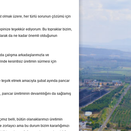
yat olmak üzere, her türlü sorunun çözümü için
hepinize teşekkür ediyorum. Bu topraklar bizim,
k olarak da ne kadar önemli olduğunun
ada çalışma arkadaşlarımızla ve
nde kesintisiz üretimin sürmesi için
 de teşvik etmek amacıyla şubat ayında pancar
n, pancar üretiminin devamlılığını da sağlamış
çımız belli, bütün olanaklarımızı üretimin
e zorlayıcı ama bu durum bizim kararlığımızı