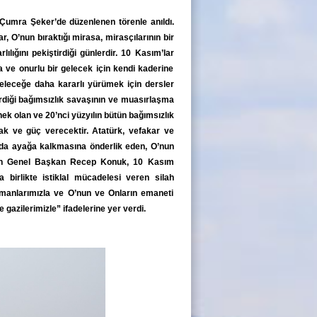
Çumra Şeker’de düzenlenen törenle anıldı.
r, O’nun bıraktığı mirasa, mirasçılarının bir
lığını pekiştirdiği günlerdir. 10 Kasım’lar
a ve onurlu bir gelecek için kendi kaderine
leceğe daha kararlı yürümek için dersler
verdiği bağımsızlık savaşının ve muasırlaşma
nek olan ve 20’nci yüzyılın bütün bağımsızlık
cak ve güç verecektir. Atatürk, vefakar ve
ada ayağa kalkmasına önderlik eden, O’nun
iyen Genel Başkan Recep Konuk, 10 Kasım
birlikte istiklal mücadelesi veren silah
ramanlarımızla ve O’nun ve Onların emaneti
gazilerimizle” ifadelerine yer verdi.