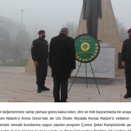
vi değerlerimize sahip çıkmayı görev kabul eden, dini ve milli bayramlarda bir ara
asım Atatürk’ü Anma Günü’nde de Ulu Önder Mustafa Kemal Atatürk’ü vefatının s
niyle mesafe kurallarına uygun yapılan program Çumra Şeker Kampüsünde gerç