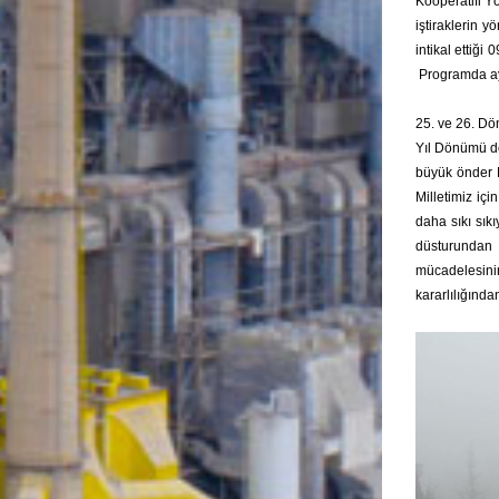
Kooperatifi Y
iştiraklerin 
intikal ettiğ
Programda ayrı
25. ve 26. Dö
Yıl Dönümü do
büyük önder M
Milletimiz iç
daha sıkı sıkı
düsturundan 
mücadelesinin
kararlılığında