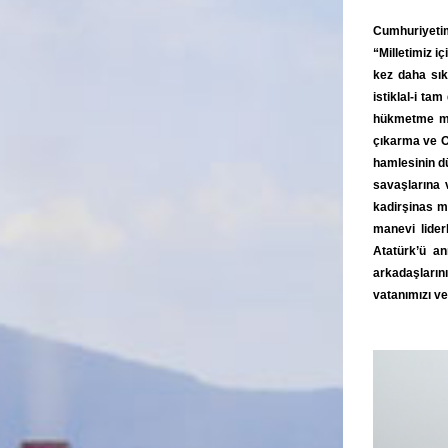
Cumhuriyetim
“Milletimiz i
kez daha sıkı
istiklal-i ta
hükmetme müc
çıkarma ve O’
hamlesinin dü
savaşlarına 
kadirşinas m
manevi lide
Atatürk’ü an
arkadaşların
vatanımızı ve