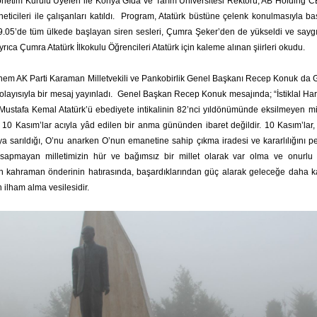
önetim Kurulu Üyeleri ile Konya Gıda ve Tarım Üniversitesi Rektörü, AB Holding CE
yöneticileri ile çalışanları katıldı. Program, Atatürk büstüne çelenk konulmasıyla 
i 09.05’de tüm ülkede başlayan siren sesleri, Çumra Şeker’den de yükseldi ve sayg
ca Çumra Atatürk İlkokulu Öğrencileri Atatürk için kaleme alınan şiirleri okudu.
nem AK Parti Karaman Milletvekili ve Pankobirlik Genel Başkanı Recep Konuk da Ga
layısıyla bir mesaj yayınladı. Genel Başkan Recep Konuk mesajında; “İstiklal Ha
ustafa Kemal Atatürk’ü ebediyete intikalinin 82’nci yıldönümünde eksilmeyen mi
in 10 Kasım’lar acıyla yâd edilen bir anma gününden ibaret değildir. 10 Kasım’lar, 
ya sarıldığı, O’nu anarken O’nun emanetine sahip çıkma iradesi ve kararlılığını peki
sapmayan milletimizin hür ve bağımsız bir millet olarak var olma ve onurlu
 kahraman önderinin hatırasında, başardıklarından güç alarak geleceğe daha ka
n ilham alma vesilesidir.