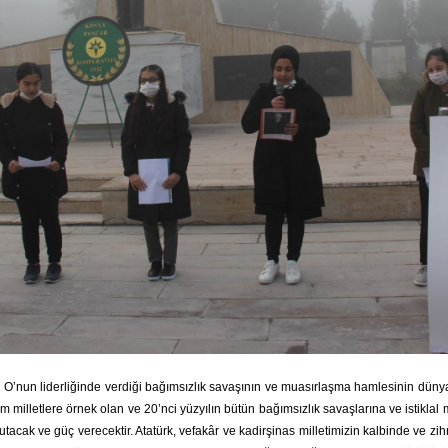
n O’nun liderliğinde verdiği bağımsızlık savaşının ve muasırlaşma hamlesinin dünyad
um milletlere örnek olan ve 20’nci yüzyılın bütün bağımsızlık savaşlarına ve istikla
tutacak ve güç verecektir. Atatürk, vefakâr ve kadirşinas milletimizin kalbinde ve 