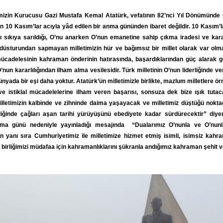
izin Kurucusu Gazi Mustafa Kemal Atatürk, vefatının 82’nci Yıl Dönümünde 
çin 10 Kasım’lar acıyla yâd edilen bir anma gününden ibaret değildir. 10 Kasım’la
 sıkıya sarıldığı, O’nu anarken O’nun emanetine sahip çıkma iradesi ve kararlı
m düsturundan sapmayan milletimizin hür ve bağımsız bir millet olarak var olm
adelesinin kahraman önderinin hatırasında, başardıklarından güç alarak ge
nun kararlılığından ilham alma vesilesidir. Türk milletinin O’nun liderliğinde 
nyada bir eşi daha yoktur. Atatürk’ün milletimizle birlikte, mazlum milletlere ör
ve istiklal mücadelelerine ilham veren başarısı, sonsuza dek bize ışık tuta
illetimizin kalbinde ve zihninde daima yaşayacak ve milletimiz düştüğü nokt
rliğinde çağları aşan tarihi yürüyüşünü ebediyete kadar sürdürecektir” d
ma günü nedeniyle yayınladığı mesajında “Dualarımız O’nunla ve O’nunla 
ın yanı sıra Cumhuriyetimiz ile milletimize hizmet etmiş isimli, isimsiz kah
 birliğimizi müdafaa için kahramanlıklarını şükranla andığımız kahraman şehit ve 