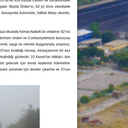
O’su ile İcra Kurulu Üyeleri ile bünyesindeki
başladı. Büyük Önder’in, 82 yıl önce ebediyete
ı duruşunda bulunuldu, İstiklal Marşı okundu.
zi Mustafa Kemal Atatürk’ün vefatının 82’nci
rbimizin önderi ve Cumhuriyetimizin kurucusu
nnet, saygı ve rahmet duygularıyla anıyoruz.
O’nun bıraktığı mirasa, mirasçılarının bir kez
ştirdiği günlerdir. 10 Kasım’lar istiklal-i tam
 bir gelecek için kendi kaderine hükmetme
rarlı yürümek için dersler çıkarma ve O’nun